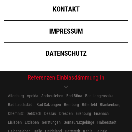
KONTAKT
IMPRESSUM
DATENSCHUTZ
Referenzen Einblasdämmung in
Altenburg
Apolda
Aschersleben
Bad Bibra
Bad Langensalza
Bad Lauchstädt
Bad Salzungen
Bernburg
Bitterfeld
Blankenburg
Chemnitz
Delitzsch
Dessau
Dresden
Eilenburg
Eisenach
Eisleben
Erxleben
Gerstungen
Gornau/Erzgebirge
Halberstadt
Haldensleben
Halle
Heideland
Hettstedt
Kahla
Leipzig